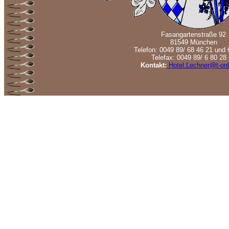
Fasangartenstraße 92
81549 München
Telefon: 0049 89/ 68 46 21 und 
Telefax: 0049 89/ 6 80 28
Kontakt:
Hotel.Lechner@t-onl